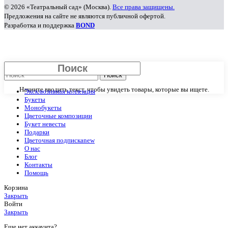
© 2026 «Театральный сад» (Москва).
Все права защищены.
Предложения на сайте не являются публичной офертой.
Разработка и поддержка
BOND
Закрыть
Поиск
Начните вводить текст, чтобы увидеть товары, которые вы ищете.
Эксклюзивная коллекция
Букеты
Монобукеты
Цветочные композиции
Букет невесты
Подарки
Цветочная подписка
new
О нас
Блог
Контакты
Помощь
Корзина
Закрыть
Войти
Закрыть
Еще нет аккаунта?