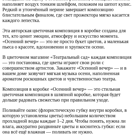
наполняет воздух тонким шлейфом, похожим на шепот кулис.
Редкий и утончённый нерине завершает композицию
блистательным финалом, где свет прожектора мягко касается
каждого лепестка.
Эта авторская цветочная композиция в коробке создана для
тех, кто ценит эмоции, атмосферу и искусство момента.
«Осенний вечер» — это не просто букет цветов, а маленькая
пьеса о красоте, вдохновении и хрупкости осени.
В цветочном магазине «Театральный сад» каждая композиция
— это постановка, где цветы играют свои роли с
совершенством артистов. Закажите «Осенний вечер» — и в
вашем доме зазвучит мягкая музыка осени, наполненная
ароматом роскошных цветов и чувственностью театра.
Композиция в коробке «Осенний вечер» — это стильная
цветочная композиция в шляпной коробке, которая будет
дольше радовать свежестью при правильном уходе.
Поливайте оазис (флористическую губку внутри коробки, в
которую установлены цветы) небольшим количеством
прохладной воды каждые 1–2 дня. Чтобы понять, нужна ли
влага, аккуратно раздвиньте цветы и коснитесь губки: если
она всё ещё влажная — поливать не нужно.