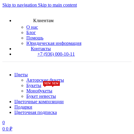
Skip to navigation
Skip to main content
ки для новых клиентов
Скидки для новых клиентов
Скидки д
Клиентам
О нас
Блог
Помощь
Юридическая информация
Контакты
+7 (936) 000-10-11
Цветы
Авторские букеты
NEW
NEW
Букеты
Монобукеты
Букет невесты
Цветочные композиции
Подарки
Цветочная подписка
0
0
0
₽