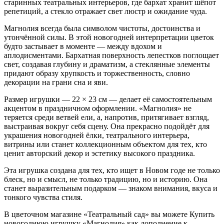
старинных театральных интерьеров, где бархат хранит шёпот
репетиций, а стекло отражает свет люстр и ожидание чуда.
Магнолия всегда была символом чистоты, достоинства и
утончённой силы. В этой новогодней интерпретации цветок
будто застывает в моменте — между вдохом и
аплодисментами. Бархатная поверхность лепестков поглощает
свет, создавая глубину и драматизм, а стеклянные элементы
придают образу хрупкость и торжественность, словно
декорации на грани сна и яви.
Размер игрушки — 22 × 23 см — делает её самостоятельным
акцентом в праздничном оформлении. «Магнолия» не
теряется среди ветвей ели, а, напротив, притягивает взгляд,
выстраивая вокруг себя сцену. Она прекрасно подойдёт для
украшения новогодней ёлки, театрального интерьера,
витрины или станет коллекционным объектом для тех, кто
ценит авторский декор и эстетику высокого праздника.
Эта игрушка создана для тех, кто ищет в Новом годе не только
блеск, но и смысл, не только традицию, но и историю. Она
станет выразительным подарком — знаком внимания, вкуса и
тонкого чувства стиля.
В цветочном магазине «Театральный сад» вы можете Купить
новогоднюю игрушку «Магнолия» как дополнение к