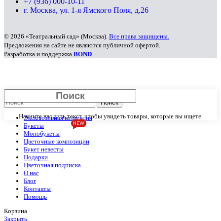
+7 (936) 000-10-11
г. Москва, ул. 1-я Ямского Поля, д.26
© 2026 «Театральный сад» (Москва).
Все права защищены.
Предложения на сайте не являются публичной офертой.
Разработка и поддержка
BOND
Закрыть
Поиск
Начните вводить текст, чтобы увидеть товары, которые вы ищете.
Эксклюзивная коллекция
NEW
Букеты
Монобукеты
Цветочные композиции
Букет невесты
Подарки
Цветочная подписка
О нас
Блог
Контакты
Помощь
Корзина
Закрыть