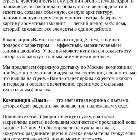
страсть, чувственность и внутренний огонь. Леукадендрон и
пальмовые листья придают образу нотки авангардности и
экзотики, создавая объемную, смелую архитектуру,
напоминающую сцену современного театра. Завершает
картину ароматный эвкалипт — лёгкий шёпот закулисья,
который связывает все элементы в единое действо.
Композиция «Вамп» идеально подойдёт тем, кто ищет
подарок с характером — эффектный, выразительный и
запоминающийся. У нас вы можете купить или заказать эту
авторскую работу с точным вниманием к деталям.
Мы предлагаем бережную доставку по Москве: композиция
прибудет к получателю в идеальном состоянии, словно только
что вышла на сцену. «Вамп» станет ярким акцентом любого
интерьера и оставит впечатление, сравнимое с сильным
театральным финалом.
Композиция «Вамп»
— это элегантная корзина с цветами,
которая будет радовать вас дольше при надлежащем уходе.
Поливайте оазис (флористическую губку, в которой
закреплены цветы) небольшим количеством прохладной воды
каждые 1–2 дня. Чтобы определить, нужна ли влага,
аккуратно раздвиньте цветы и слегка надавите на губку: если
она остается влажной, полив можно отложить.