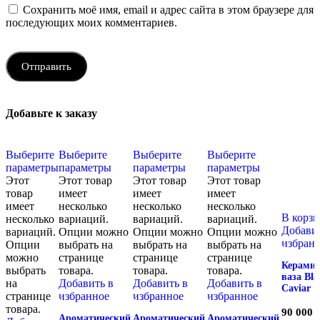
Сохранить моё имя, email и адрес сайта в этом браузере для
последующих моих комментариев.
Добавьте к заказу
Выберите
Выберите
Выберите
Выберите
параметры
параметры
параметры
параметры
Этот
Этот товар
Этот товар
Этот товар
товар
имеет
имеет
имеет
имеет
несколько
несколько
несколько
В корз
несколько
вариаций.
вариаций.
вариаций.
Добавит
вариаций.
Опции можно
Опции можно
Опции можно
избран
Опции
выбрать на
выбрать на
выбрать на
можно
странице
странице
странице
Керамич
выбрать
товара.
товара.
товара.
ваза Bla
на
Добавить в
Добавить в
Добавить в
Caviar
странице
избранное
избранное
избранное
товара.
90 000
Ароматический
Ароматический
Ароматический