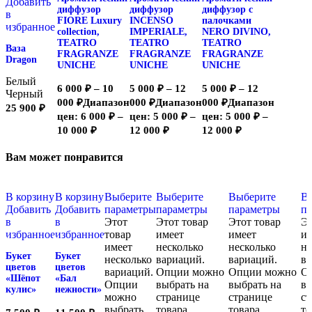
Добавить
диффузор
диффузор
диффузор с
в
FIORE Luxury
INCENSO
палочками
избранное
collection,
IMPERIALE,
NERO DIVINO,
TEATRO
TEATRO
TEATRO
Ваза
FRAGRANZE
FRAGRANZE
FRAGRANZE
Dragon
UNICHE
UNICHE
UNICHE
Белый
6 000
₽
–
10
5 000
₽
–
12
5 000
₽
–
12
Черный
000
₽
Диапазон
000
₽
Диапазон
000
₽
Диапазон
25 900
₽
цен: 6 000 ₽ –
цен: 5 000 ₽ –
цен: 5 000 ₽ –
10 000 ₽
12 000 ₽
12 000 ₽
Вам может понравится
В корзину
В корзину
Выберите
Выберите
Выберите
В
Добавить
Добавить
параметры
параметры
параметры
п
в
в
Этот
Этот товар
Этот товар
Эт
избранное
избранное
товар
имеет
имеет
им
имеет
несколько
несколько
не
Букет
Букет
несколько
вариаций.
вариаций.
ва
цветов
цветов
вариаций.
Опции можно
Опции можно
О
«Шёпот
«Бал
Опции
выбрать на
выбрать на
вы
кулис»
нежности»
можно
странице
странице
ст
выбрать
товара.
товара.
то