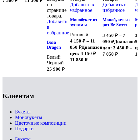
7 500
₽
11 500
₽
на
Добавить в
Добавить в
До
странице
избранное
избранное
из
товара.
Монобукет из
Монобукет из
Мо
Добавить
эустомы
роз Be Sweet
ро
в
избранное
Розовый
3 450
₽
–
7
3 
4 150
₽
–
11
050
₽
Диапазон
5
Ваза
850
₽
Диапазон
Dragon
цен: 3 450 ₽ –
це
цен: 4 150 ₽ –
7 050 ₽
11
Белый
11 850 ₽
Черный
25 900
₽
Клиентам
Букеты
Монобукеты
Цветочные композиции
Подарки
Букеты