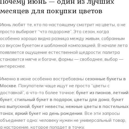
Почему июнь — один из лучших
месяцев для покупки цветов
Июнь любят те, кто по-настоящему смотрит на цветы, а не
просто выбирает “что подороже”. Это сезон, когда
особенно хорошо видна разница между живым, собранным
со вкусом букетом и шаблонной композицией. В начале лета
появляется ощущение естественной щедрости: палитра
становится мягче и богаче, формы — свободнее, выбор —
интереснее.
Именно в июне особенно востребованы
сезонные букеты в
Москве
. Покупатели чаще ищут не просто “цветы с
доставкой”, а что-то более точное:
букет из пионов
,
летний
букет
,
стильный букет в подарок
,
цветы для дома
,
букет
на выпускной
,
букет невесты
,
нежные цветы в пастельных
тонах
,
яркий букет на день рождения
. Все эти запросы
объединяет одно: человеку нужен не универсальный товар,
а настроение, которое попадет в точку.