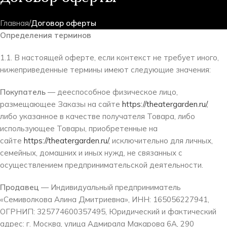
Главная
/
Договор оферты
Определения терминов
1.1. В настоящей оферте, если контекст не требует иного,
нижеприведенные термины имеют следующие значения:
Покупатель
— дееспособное физическое лицо,
размещающее Заказы на сайте
https://theatergarden.ru/
,
либо указанное в качестве получателя Товара, либо
использующее Товары, приобретенные на
сайте
https://theatergarden.ru/
, исключительно для личных,
семейных, домашних и иных нужд, не связанных с
осуществлением предпринимательской деятельности.
Продавец
— Индивидуальный предприниматель
«Семиволкова Алина Дмитриевна», ИНН: 165056227941,
ОГРНИП: 325774600357495, Юридический и фактический
адрес: г. Москва, улица Адмирала Макарова 6А, 290