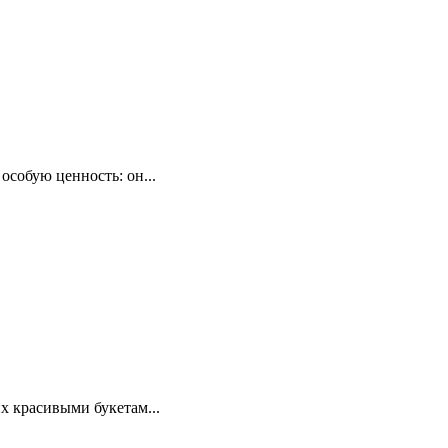
особую ценность: он...
х красивыми букетам...