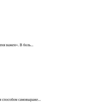
ня важен». В боль...
я способом самовыраже...