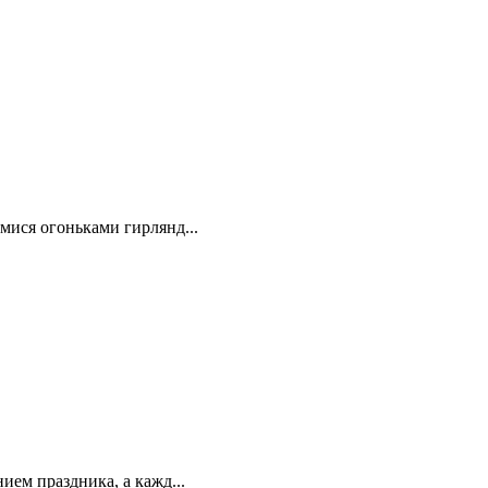
мися огоньками гирлянд...
ем праздника, а кажд...