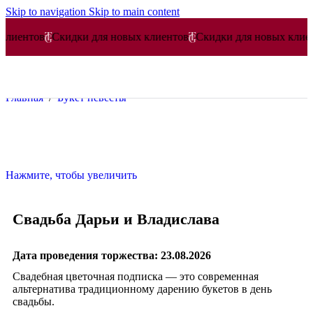
Skip to navigation
Skip to main content
ов
Скидки для новых клиентов
Скидки для новых клиентов
Ск
Главная
/
Букет невесты
Нажмите, чтобы увеличить
Свадьба Дарьи и Владислава
Дата проведения торжества: 23.08.2026
Свадебная цветочная подписка — это современная
альтернатива традиционному дарению букетов в день
свадьбы.